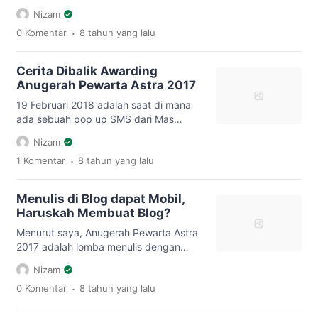
Mereka yang selalu membantu tanpa
Nizam
pamrih. Mereka yang mengingatkan
.
0 Komentar
8 tahun
yang lalu
dan mengajak kebaikan. Dan mereka
yang menebar motivasi untuk lebih baik
lagi. Hanya pemanis saja Saat menjadi
Cerita Dibalik Awarding
mahasiswa adalah penting untuk
Anugerah Pewarta Astra 2017
memilih teman yang baik. Banyak
mahasiswa yang dari latar belakang
19 Februari 2018 adalah saat di mana
yang berbeda. Berbeda asal […]
ada sebuah pop up SMS dari Mas
Rama (Panitia Anugerah Pewarta Astra
Nizam
2017). Jarang sekali ada SMS masuk
.
1 Komentar
8 tahun
yang lalu
selain dari operator. Sekalinya dapat
SMS, isinya informasi bahwa saya
menjadi nominasi finalis Anugerah
Menulis di Blog dapat Mobil,
Pewarta Astra 2017. Baru dinyatakan
Haruskah Membuat Blog?
nominasi aja tangan udah gemeteran.
Senyum-senyum sendiri. Tapi saya
Menurut saya, Anugerah Pewarta Astra
masih sadar […]
2017 adalah lomba menulis dengan
hadiah terbesar sepanjang sejarah.
Nizam
Bayangkan saja, Juara 1 mendapatkan
.
0 Komentar
8 tahun
yang lalu
Mobil Daihatsu Ayla Type M AT, dan
juara lain dapat motor, kamera, hingga
smartphone. Tentu saja ini menjadi