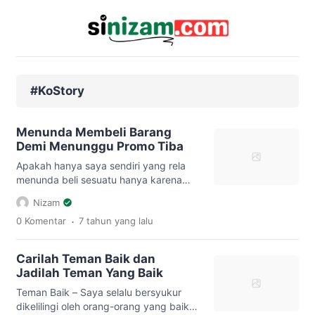
#KoStory
Menunda Membeli Barang
Demi Menunggu Promo Tiba
Apakah hanya saya sendiri yang rela
menunda beli sesuatu hanya karena
mencari momen yang tepat yaitu harga
Nizam
promo? Saya yakin sih banyak. Hayoo
.
0 Komentar
7 tahun
yang lalu
ngaku! hehehe Sebenarnya sejak saya
pindah kos sudah tersedia fasilitas
sebuah meja kayu yang biasanya saya
Carilah Teman Baik dan
pakai untuk belajar dan menaruh
Jadilah Teman Yang Baik
laptop. Ukuran meja tersebut cukup
lebar, mulus nan kokoh. Namun saya
Teman Baik – Saya selalu bersyukur
[…]
dikelilingi oleh orang-orang yang baik.