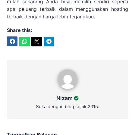
itulah sekarang Anda bisa memilih sendiri seperti
apa peluang terbaik dalam menggunakan hosting
terbaik dengan harga lebih terjangkau.
Share this:
Facebook
WhatsApp
Twitter
Telegram
Nizam
Nizam
Suka dengan blog sejak 2015.
Tinggalkan Balasan