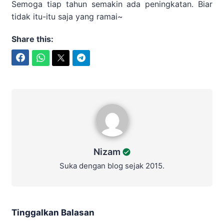
Semoga tiap tahun semakin ada peningkatan. Biar
tidak itu-itu saja yang ramai~
Share this:
Facebook
WhatsApp
Twitter
Telegram
Nizam
Nizam
Suka dengan blog sejak 2015.
Tinggalkan Balasan