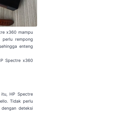
ctre x360 mampu
k perlu rempong
sehingga enteng
HP Spectre x360
 itu, HP Spectre
llo. Tidak perlu
u dengan deteksi