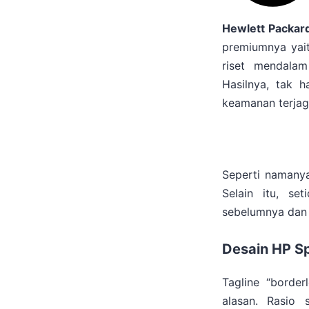
Hewlett Packar
premiumnya yai
riset mendala
Hasilnya, tak 
keamanan terjag
Seperti namanya
Selain itu, s
sebelumnya dan 
Desain HP S
Tagline “borde
alasan. Rasio 