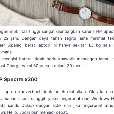
ngan mobilitas tinggi sangat diuntungkan karena HP Spe
a 22 jam. Dengan daya tahan segitu lama minimal ta
r. Apalagi berat laptop ini hanya sekitar 1,3 kg saja 
a-mana.
s mengisi baterai tidak perlu khawatir menunggu lama. 
ast Charge yakni 50 persen dalam 30 menit.
 Spectre x360
laptop konvertibel tidak boleh diabaikan. Oleh karena
eamanan super canggih yakni fingerprint dan
Windows He
a sandi. Cukup dengan sidik cari jika fingerprint ata
ows Hello. Login pun menjadi cepat.