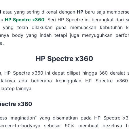
d
atau yang sering dikenal dengan
HP
baru saja mempers
tu
HP Spectre x360
. Seri HP Spectre ini berangkat dari s
m yang telah dilakukan guna memuaskan kebutuhan 
hanya body yang indah tetapi juga menyuguhkan perfo
a.
HP Spectre x360
, HP Spectre x360 ini dapat dilipat hingga 360 derajat s
etidaknya ada beberapa keunggulan HP Spectre x360 
laptop lainnya:
pectre x360
rless imagination” yang disematkan pada HP Spectre x
screen-to-bodynya sebesar 90% membuat bezelnya ti