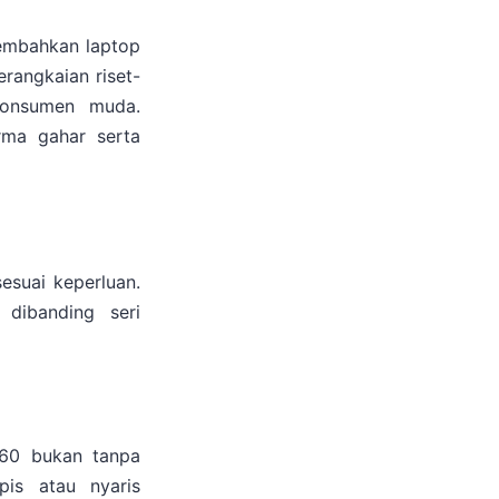
embahkan laptop
erangkaian riset-
konsumen muda.
rma gahar serta
esuai keperluan.
dibanding seri
360 bukan tanpa
pis atau nyaris