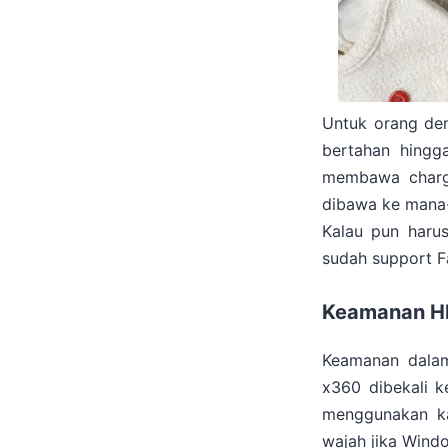
Untuk orang de
bertahan hingg
membawa charge
dibawa ke man
Kalau pun haru
sudah support F
Keamanan HP
Keamanan dalam 
x360 dibekali k
menggunakan kat
wajah jika Wind