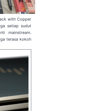
Black with Copper
gga setiap sudut
nti mainstream.
gga terasa kokoh