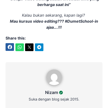
berharga saat ini”
Kalau bukan sekarang, kapan lagi?
Mau kursus video editing??? #DumetSchool-in
ajaa….!!!
Share this:
Facebook
WhatsApp
Twitter
Telegram
Nizam
Nizam
Suka dengan blog sejak 2015.