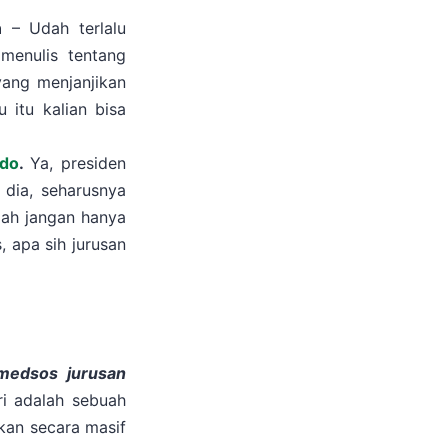
n
– Udah terlalu
 menulis tentang
 yang menjanjikan
 itu kalian bisa
do
.
Ya, presiden
a dia, seharusnya
iah jangan hanya
, apa sih jurusan
 medsos jurusan
i adalah sebuah
rkan secara masif