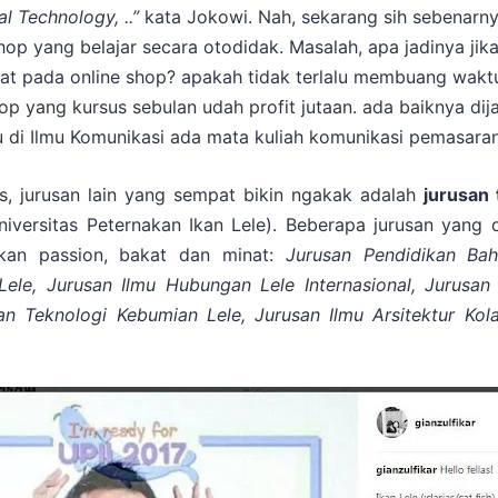
al Technology, ..”
kata Jokowi. Nah, sekarang sih sebenarn
 shop yang belajar secara otodidak. Masalah, apa jadinya ji
tat pada online shop?
apakah tidak terlalu membuang wakt
p yang kursus sebulan udah profit jutaan. ada baiknya dij
au di Ilmu Komunikasi ada mata kuliah komunikasi pemasaran
as, jurusan lain yang sempat bikin ngakak adalah
jurusan 
niversitas Peternakan Ikan Lele). Beberapa jurusan yang 
arkan passion, bakat dan minat:
Jurusan Pendidikan Bah
Lele, Jurusan Ilmu Hubungan Lele Internasional, Jurusan
san Teknologi Kebumian Lele, Jurusan Ilmu Arsitektur Kol