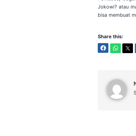
Jokowi? atau ma
bisa membuat m
Share this:
Facebook
WhatsApp
Twitter
Nizam