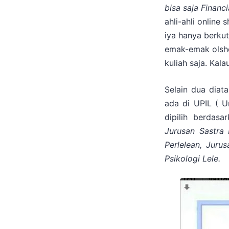
bisa saja Financi
ahli-ahli online
iya hanya berku
emak-emak olsho
kuliah saja. Kal
Selain dua diat
ada di UPIL ( U
dipilih berdas
Jurusan Sastra 
Perlelean, Juru
Psikologi Lele.