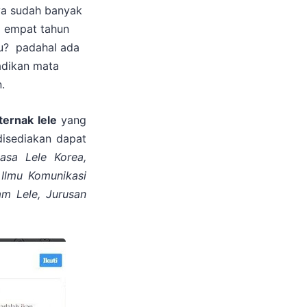
ya sudah banyak
ka empat tahun
u?
padahal ada
adikan mata
.
ternak lele
yang
disediakan dapat
asa Lele Korea,
 Ilmu Komunikasi
am Lele, Jurusan