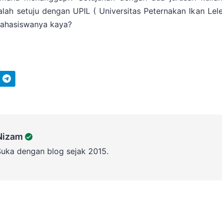
lah setuju dengan UPIL ( Universitas Peternakan Ikan Lel
ahasiswanya kaya?
Telegram
Nizam
Suka dengan blog sejak 2015.