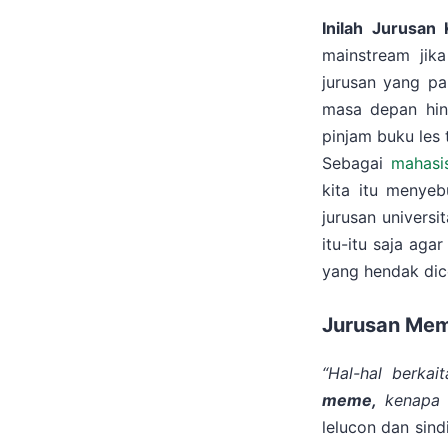
Inilah Jurusan
mainstream jika
jurusan yang pal
masa depan hing
pinjam buku les 
Sebagai
mahasi
kita itu menyebu
jurusan univers
itu-itu saja aga
yang hendak dic
Jurusan Me
“Hal-hal berka
meme,
kenapa 
lelucon dan sind