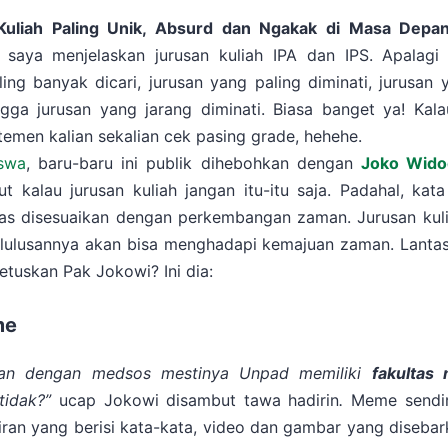
 Kuliah Paling Unik, Absurd dan Ngakak di Masa Depa
 saya menjelaskan jurusan kuliah IPA dan IPS. Apalagi
ing banyak dicari, jurusan yang paling diminati, jurusan
ga jurusan yang jarang diminati. Biasa banget ya! Kalau
temen kalian sekalian cek pasing grade, hehehe.
swa
, baru-baru ini publik dihebohkan dengan
Joko Wido
t kalau jurusan kuliah jangan itu-itu saja. Padahal, kat
itas disesuaikan dengan perkembangan zaman. Jurusan kul
r lulusannya akan bisa menghadapi kemajuan zaman. Lantas
etuskan Pak Jokowi? Ini dia:
me
itan dengan medsos mestinya Unpad memiliki
fakultas
tidak?”
ucap Jokowi disambut tawa hadirin
.
Meme sendir
iran yang berisi kata-kata, video dan gambar yang diseba