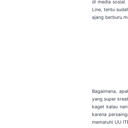
di media sosial
Line, tentu suda
ajang berburu m
Bagaimana, apak
yang super kreat
kaget kalau nant
karena persaing
mematuhi UU ITE