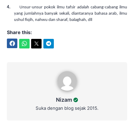
4.
Unsur-unsur pokok ilmu tafsir adalah cabang-cabang ilmu
yang jumlahnya banyak sekali, diantaranya bahasa arab, ilmu
ushul fiqih, nahwu dan sharaf, balaghah, dll
Share this:
Facebook
WhatsApp
Twitter
Telegram
Nizam
Nizam
Suka dengan blog sejak 2015.