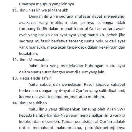
umatnya maupun yang lainnya.
11.
Ilmu Nasikh wa al Mansukh
Dengan ilmu ini seorang mufassir dapat mengetahui
ayat-ayat yang muhkam dan lainnya, sehingga tidak
tumpang-tindih dalam menafsirkan al Qur’an antara ayat-
ayat yang nasikh dan ayat-ayat yang mansukh. Sebab jika
seorang mufassir berfatwa tentang suatu hukum dari ayat
yang mansukh, maka akan terperosok dalam kekeliruan dan
kesalahan.
12.
Ilmu Munasabat
Yakni ilmu yang menjelaskan hubungan suatu ayat
dalam suatu surat dengan ayat di surat yang lain.
13.
Hadis-Hadis Tafsir
Yaitu sabda dan penjelasan Rasul kepada sahabat
berkenaan dengan ayat-ayat al Qur’an yang sulit dipahami,
karena nas ayat tersebut mujmal atau mubham.
14.
Ilmu Mauhibah
Yaitu ilmu yang dilimpahkan lansung oleh Allah SWT
kepada hamba-hamba-Nya yang mengamalkan ilmu yang ia
ketahui dan diperoleh. Tujuan penafsiran al Qur’an adalah
untuk memahami makna-makna, petunjuk-petunjuknya