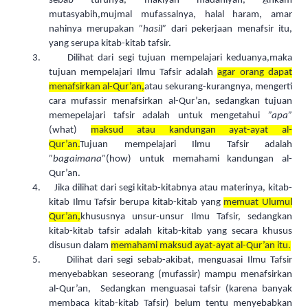
sebab turunya, makiyah madaniyah,
A
hkam
mutasyabih,mujmal mufassalnya, halal haram, amar
nahinya merupakan
”hasil”
dari pekerjaan menafsir itu,
yang serupa kitab-kitab tafsir.
3.
Dilihat dari segi tujuan mempelajari keduanya,maka
tujuan mempelajari Ilmu Tafsir adalah
agar orang dapat
menafsirkan al-Qur’an,
atau sekurang-kurangnya, mengerti
cara mufassir menafsirkan al-Qur’an, sedangkan tujuan
memepelajari tafsir adalah untuk mengetahui
”apa”
(what)
maksud atau kandungan ayat-ayat al-
Qur’an.
Tujuan mempelajari Ilmu Tafsir adalah
”bagaimana”
(how) untuk memahami kandungan al-
Qur’an.
4.
Jika dilihat dari segi kitab-kitabnya atau materinya, kitab-
kitab Ilmu Tafsir berupa kitab-kitab yang
memuat Ulumul
Qur’an,
khususnya unsur-unsur Ilmu Tafsir, sedangkan
kitab-kitab tafsir adalah kitab-kitab yang secara khusus
disusun dalam
memahami maksud ayat-ayat al-Qur’an itu.
5.
Dilihat dari segi sebab-akibat, menguasai Ilmu Tafsir
menyebabkan seseorang (mufassir) mampu menafsirkan
al-Qur’an, Sedangkan menguasai tafsir (karena banyak
membaca kitab-kitab Tafsir) belum tentu menyebabkan