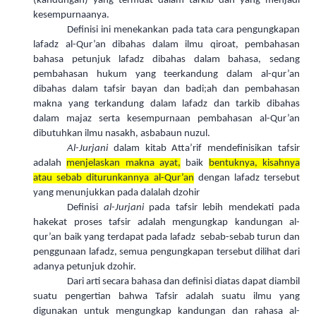
(kandungan) yang termuat dalam tarkib dan yang menjadi
kesempurnaanya.
Definisi ini menekankan pada tata cara pengungkapan
lafadz al-Qur’an dibahas dalam ilmu qiroat, pembahasan
bahasa petunjuk lafadz dibahas dalam bahasa, sedang
pembahasan hukum yang teerkandung dalam al-qur’an
dibahas dalam tafsir bayan dan badi;ah dan pembahasan
makna yang terkandung dalam lafadz dan tarkib dibahas
dalam majaz serta kesempurnaan pembahasan al-Qur’an
dibutuhkan ilmu nasakh, asbabaun nuzul.
Al-Jurjani
dalam kitab Atta’rif mendefinisikan tafsir
adalah
menjelaskan makna ayat,
baik
bentuknya, kisahnya
atau sebab diturunkannya al-Qur’an
dengan lafadz tersebut
yang menunjukkan pada dalalah dzohir
Definisi
al-Jurjani
pada tafsir lebih mendekati pada
hakekat proses tafsir adalah mengungkap kandungan al-
qur’an baik yang terdapat pada lafadz sebab-sebab turun dan
penggunaan lafadz, semua pengungkapan tersebut dilihat dari
adanya petunjuk dzohir.
Dari arti secara bahasa dan definisi diatas dapat diambil
suatu pengertian bahwa Tafsir adalah suatu ilmu yang
digunakan untuk mengungkap kandungan dan rahasa al-