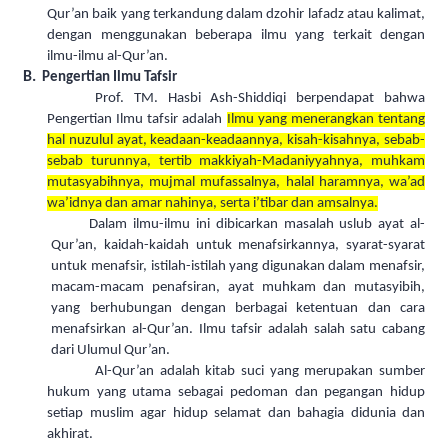
Qur’an baik yang terkandung dalam dzohir lafadz atau kalimat,
dengan menggunakan beberapa ilmu yang terkait dengan
ilmu-ilmu al-Qur’an.
B.
Pengertian Ilmu Tafsir
Prof. TM. Hasbi Ash-Shiddiqi berpendapat bahwa
Pengertian Ilmu tafsir adalah
Ilmu yang menerangkan tentang
hal nuzulul ayat, keadaan-keadaannya, kisah-kisahnya, sebab-
sebab turunnya, tertib makkiyah-Madaniyyahnya, muhkam
mutasyabihnya, mujmal mufassalnya, halal haramnya, wa’ad
wa’idnya dan amar nahinya, serta i’tibar dan amsalnya.
Dalam ilmu-ilmu ini dibicarkan masalah uslub ayat al-
Qur’an, kaidah-kaidah untuk menafsirkannya, syarat-syarat
untuk menafsir, istilah-istilah yang digunakan dalam menafsir,
macam-macam penafsiran, ayat muhkam dan mutasyibih,
yang berhubungan dengan berbagai ketentuan dan cara
menafsirkan al-Qur’an. Ilmu tafsir adalah salah satu cabang
dari Ulumul Qur’an.
Al-Qur’an adalah kitab suci yang merupakan sumber
hukum yang utama sebagai pedoman dan pegangan hidup
setiap muslim agar hidup selamat dan bahagia didunia dan
akhirat.