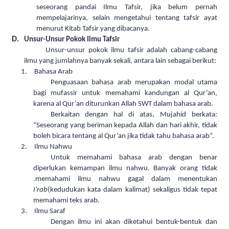
seseorang pandai Ilmu Tafsir, jika belum pernah
mempelajarinya, selain mengetahui tentang tafsir ayat
menurut Kitab Tafsir yang dibacanya.
D.
Unsur-Unsur Pokok Ilmu Tafsir
Unsur-unsur pokok ilmu tafsir adalah cabang-cabang
ilmu yang jumlahnya banyak sekali, antara lain sebagai berikut:
1.
Bahasa Arab
Penguasaan bahasa arab merupakan modal utama
bagi mufassir untuk m
e
mahami kandungan al Qur’an,
karena al Qur’an diturunkan Allah SWT dalam bahasa arab.
Berkaitan dengan hal di atas, Mujahid berkata:
“Seseorang yang beriman kepada Allah dan hari akhir, tidak
boleh bicara tentang al Qur’an jika tidak tahu bahasa arab”.
2.
Ilmu Nahwu
Untuk memahami bahasa arab dengan benar
diperlukan kemampan ilmu nahwu. Banyak orang tidak
.memahami ilmu nahwu gagal dalam menentukan
I’rab
(kedudukan kata dalam kalimat) sekaligus tidak tepat
memahami teks arab.
3.
Ilm
u
Saraf
Dengan ilmu ini akan diketahui bentuk-bentuk dan