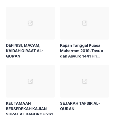
DEFINISI, MACAM,
Kapan Tanggal Puasa
KAIDAH QIRAAT AL-
Muharram 2019: Tasu’a
QUR’AN
dan Asyuro 1441 H ?
Bagaimana Keutamaan
dan Niat ?
KEUTAMAAN
SEJARAH TAFSIR AL-
BERSEDEKAH KAJIAN
QUR’AN
SURAT AL BAQOROH 261