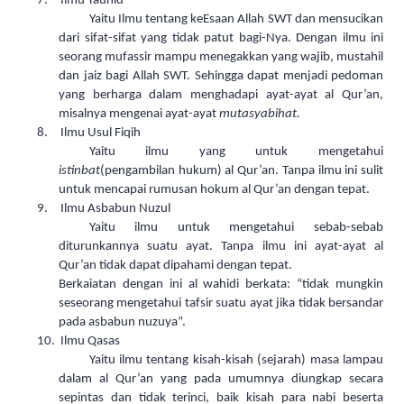
7.
Ilmu Tauhid
Yaitu Ilmu tentang keEsaan Allah SWT dan mensucikan
dari sifat-sifat yang tidak patut bagi-Nya. Dengan ilmu ini
seorang mufassir mampu menegakkan yang wajib, mustahil
dan jaiz bagi Allah SWT. Sehingga dapat menjadi pedoman
yang berharga dalam menghadapi ayat-ayat al Qur’an,
misalnya mengenai ayat-ayat
mutasyabihat.
8.
Ilmu Usul Fiqih
Yaitu ilmu yang untuk mengetahui
istinbat
(pengambilan hukum) al Qur’an. Tanpa ilmu ini sulit
untuk mencapai rumusan hokum al Qur’an dengan tepat.
9.
Ilmu Asbabun Nuzul
Yaitu ilmu untuk mengetahui sebab-sebab
diturunkannya suatu ayat. Tanpa ilmu ini ayat-ayat al
Qur’an tidak dapat dipahami dengan tepat.
Berkaiatan dengan ini al wahidi berkata: “tidak mungkin
seseorang mengetahui tafsir suatu ayat jika tidak bersandar
pada asbabun nuzuya”.
10.
Ilmu Qasas
Yaitu ilmu tentang kisah-kisah (sejarah) masa lampau
dalam al Qur’an yang pada umumnya diungkap secara
sepintas dan tidak terinci, baik kisah para nabi beserta