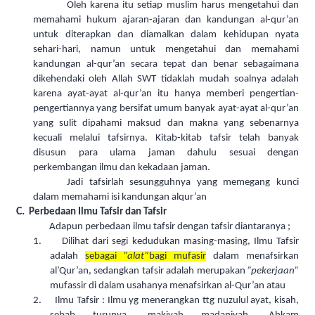
Oleh karena itu setiap muslim harus mengetahui dan
memahami hukum ajaran-ajaran dan kandungan al-qur’an
untuk diterapkan dan diamalkan dalam kehidupan nyata
sehari-hari, namun untuk mengetahui dan memahami
kandungan al-qur’an secara tepat dan benar sebagaimana
dikehendaki oleh
A
llah SWT tidaklah mudah soalnya adalah
karena ayat-ayat al-qur’an itu hanya memberi pengertian-
pengertiannya yang bersifat umum banyak ayat-ayat al-qur’an
yang sulit dipahami maksud dan makna yang sebenarnya
kecuali melalui tafsirnya. Kitab-kitab tafsir telah banyak
disusun para ulama jaman dahulu sesuai dengan
perkembangan ilmu dan kekadaan jaman.
Jadi tafsirlah sesungguhnya yang mem
e
gang kunci
dalam memahami isi kandungan alqur’an
C.
Perbedaan Ilmu Tafsir dan Tafsir
Adapun perbedaan ilmu tafsir dengan tafsir diantaranya ;
1.
Dilihat dari segi kedudukan masing-masing, Ilmu Tafsir
adalah
sebagai
”alat”
bagi mufasir
dalam menafsirkan
al’Qur’an, sedangkan tafsir adalah merupakan
”pekerjaan”
mufassir di dalam usahanya menafsirkan al-Qur’an atau
2.
Ilmu Tafsir : Ilmu yg menerangkan ttg nuzulul ayat, kisah,