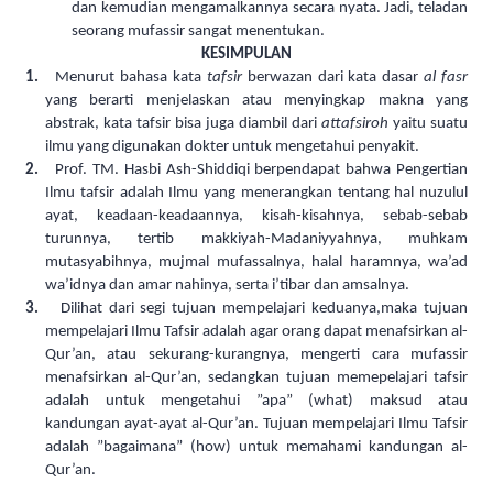
dan kemudian mengamalkannya secara nyata. Jadi, teladan
seorang mufassir sangat menentukan.
KESIMPULAN
1.
Menurut bahasa kata
tafsir
berwazan dari kata dasar
al fasr
yang berarti menjelaskan atau menyingkap makna yang
abstrak, kata tafsir bisa juga diambil dari
attafsiroh
yaitu suatu
ilmu yang digunakan dokter untuk mengetahui penyakit.
2.
Prof. TM. Hasbi Ash-Shiddiqi berpendapat bahwa Pengertian
Ilmu tafsir adalah Ilmu yang menerangkan tentang hal nuzulul
ayat, keadaan-keadaannya, kisah-kisahnya, sebab-sebab
turunnya, tertib makkiyah-Madaniyyahnya, muhkam
mutasyabihnya, mujmal mufassalnya, halal haramnya, wa’ad
wa’idnya dan amar nahinya, serta i’tibar dan amsalnya.
3.
Dilihat dari segi tujuan mempelajari keduanya,maka tujuan
mempelajari Ilmu Tafsir adalah agar orang dapat menafsirkan al-
Qur’an, atau sekurang-kurangnya, mengerti cara mufassir
menafsirkan al-Qur’an, sedangkan tujuan memepelajari tafsir
adalah untuk mengetahui ”apa” (what) maksud atau
kandungan ayat-ayat al-Qur’an. Tujuan mempelajari Ilmu Tafsir
adalah ”bagaimana” (how) untuk memahami kandungan al-
Qur’an.