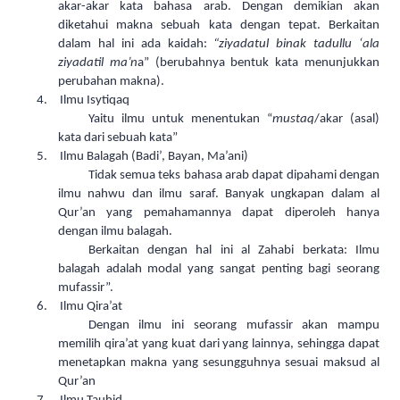
akar-akar kata bahasa arab. Dengan demikian akan
diketahui makna sebuah kata dengan tepat. Berkaitan
dalam hal ini ada kaidah:
“ziyadatul binak tadullu ‘ala
ziyadatil ma’n
a” (berubahnya bentuk kata menunjukkan
perubahan makna).
4.
Ilmu Isytiqaq
Yaitu ilmu untuk menentukan “
mustaq
/akar (asal)
kata dari sebuah kata”
5.
Ilmu Balagah (Badi’, Bayan, Ma’ani)
Tidak semua teks bahasa arab dapat dipahami dengan
ilmu nahwu dan ilmu saraf. Banyak ungkapan dalam al
Qur’an yang pemahamannya dapat diperoleh hanya
dengan ilmu balagah.
Berkaitan dengan hal ini al Zahabi berkata: Ilmu
balagah adalah modal yang sangat penting bagi seorang
mufassir”.
6.
Ilmu Qira’at
Dengan ilmu ini seorang mufassir akan mampu
memilih qira’at yang kuat dari yang lainnya, sehingga dapat
menetapkan makna yang sesungguhnya sesuai maksud al
Qur’an